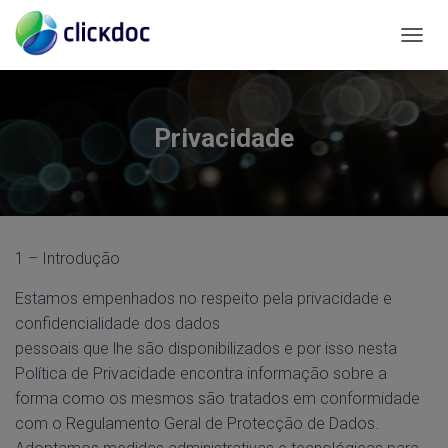
A
L
T
E
R
Privacidade
N
A
R
A
N
A
1 – Introdução
V
E
Estamos empenhados no respeito pela privacidade e
G
A
confidencialidade dos dados
Ç
pessoais que lhe são disponibilizados e por isso nesta
Ã
Política de Privacidade encontra informação sobre a
O
forma como os mesmos são tratados em conformidade
com o Regulamento Geral de Protecção de Dados.