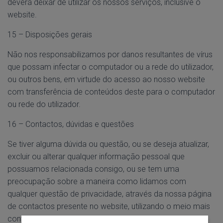
deverá deixar de utilizar os nossos serviços, inclusive o
website.
15 – Disposições gerais
Não nos responsabilizamos por danos resultantes de vírus
que possam infectar o computador ou a rede do utilizador,
ou outros bens, em virtude do acesso ao nosso website
com transferência de conteúdos deste para o computador
ou rede do utilizador.
16 – Contactos, dúvidas e questões
Se tiver alguma dúvida ou questão, ou se deseja atualizar,
excluir ou alterar qualquer informação pessoal que
possuamos relacionada consigo, ou se tem uma
preocupação sobre a maneira como lidamos com
qualquer questão de privacidade, através da nossa página
de contactos presente no website, utilizando o meio mais
conveniente e acessível às suas necessidades,